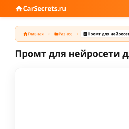
CarSecrets.ru
Главная
Разное
Промт для нейросети д