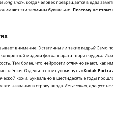
e long shot»
, когда человек превращается в едва зам
 понимают эти термины буквально.
Поэтому не стоит
тях
вывает внимание. Эстетичны ли такие кадры? Само п
конкретной модели фотоаппарата творит чудеса. Иск
сть. Тем более, что нейросети отлично знают, как им
ип плёнки. Отдельно стоит упомянуть
«Kodak Portra
еческой кожи. Буквально в шестидесятые годы прошл
 эти названия в строку ввода.
Безусловно, процесс н