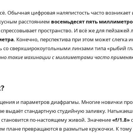
. Обычная цифровая наляпистость часто возникает из-
фокусным расстоянием
восемьдесят пять миллиметро
о спрессовывает пространство. И всё же для пейзажей
метра
. Конечно, перспектива при этом может слегка 
ь со сверхширокоугольными линзами типа «рыбий гла
но такие махинации с миллиметрами часто применяю
х?
вещения и параметров диафрагмы. Многие новички пр
чае выдаёт стандартную студийную заливку. Натыкаеш
а становится по-настоящему живой. Значение
«f/1.8»
с
нем плане превращаются в размытые кружочки. К тому