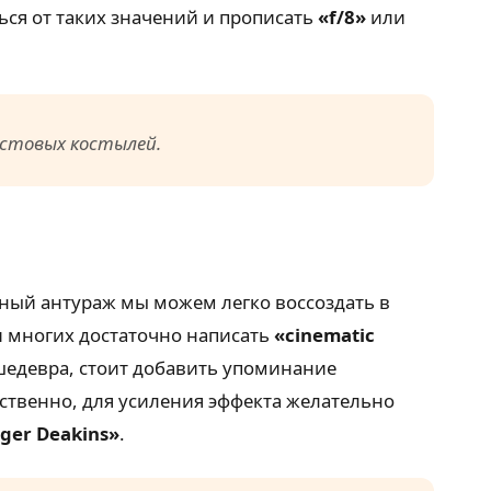
ься от таких значений и прописать
«f/8»
или
кстовых костылей.
бный антураж мы можем легко воссоздать в
и многих достаточно написать
«cinematic
 шедевра, стоит добавить упоминание
ственно, для усиления эффекта желательно
ger Deakins»
.