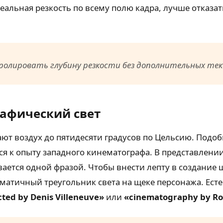
альная резкость по всему полю кадра, лучше отказат
ролировать глубину резкости без дополнительных те
рафический свет
ают воздух до пятидесяти градусов по Цельсию. Подо
мся к опыту западного кинематографа. В представлени
вается одной фразой. Чтобы внести лепту в создание
тичный треугольник света на щеке персонажа. Есте
cted by Denis Villeneuve»
или
«cinematography by Ro