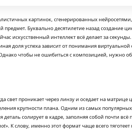
листичных картинок, сгенерированных нейросетями, и
ый предмет. Буквально десятилетие назад создание ц
йчас искусственный интеллект всё делает за секунды.
виная доля успеха зависит от понимания виртуально
днако чтобы не ошибиться с композицией, нужно об
гда свет проникает через линзу и оседает на матрице
еления крупности плана. Одним из самых популярных
я деталь солирует в кадре, заполняя собой почти всё 
hot»
. К слову, именно этот формат чаще всего тяготее