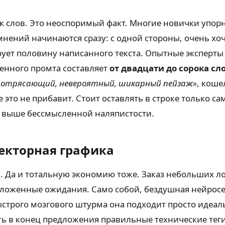
к слов. Это неоспоримый факт. Многие новички упорн
омнений начинаются сразу: с одной стороны, очень хо
рует половину написанного текста. Опытные эксперты
енного промта составляет
от двадцати до сорока сл
 потрясающий, невероятный, шикарный пейзаж»
, коше
 это не прибавит. Стоит оставлять в строке только са
о выше бессмысленной наляпистости.
екторная графика
. Да и тотальную экономию тоже. Заказ небольших л
зложенные ожидания. Само собой, бездушная нейросе
ыстрого мозгового штурма она подходит просто идеал
 в конец предложения правильные технические теги.