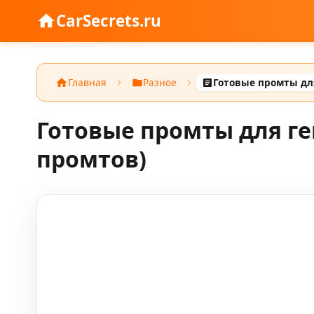
CarSecrets.ru
Главная
Разное
Готовые промты для г
промтов)