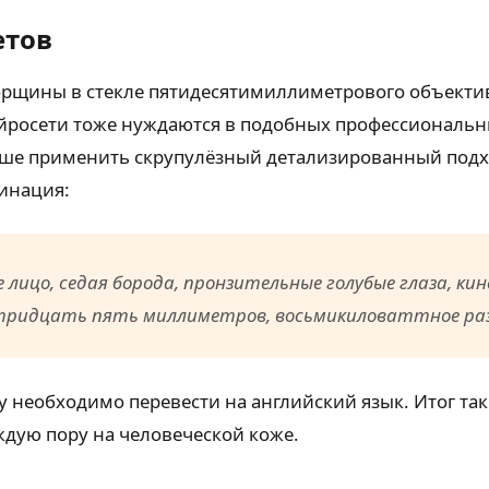
етов
рщины в стекле пятидесятимиллиметрового объектив
росети тоже нуждаются в подобных профессиональны
чше применить скрупулёзный детализированный под
инация:
 лицо, седая борода, пронзительные голубые глаза, ки
а тридцать пять миллиметров, восьмикиловаттное ра
оту необходимо перевести на английский язык. Итог т
дую пору на человеческой коже.