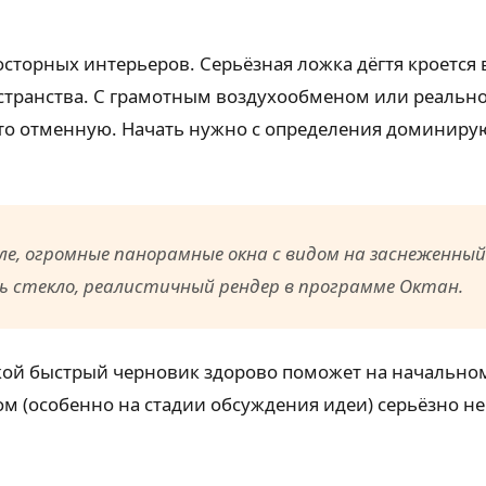
осторных интерьеров. Серьёзная ложка дёгтя кроется 
странства. С грамотным воздухообменом или реальной
о отменную. Начать нужно с определения доминирую
ле, огромные панорамные окна с видом на заснеженны
зь стекло, реалистичный рендер в программе Октан.
й быстрый черновик здорово поможет на начальном 
 (особенно на стадии обсуждения идеи) серьёзно не