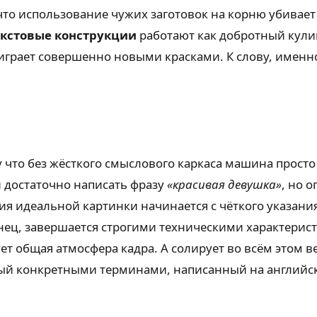
то использование чужих заготовок на корню убивает 
екстовые конструкции
работают как добротный кули
играет совершенно новыми красками. К слову, именн
у что без жёсткого смыслового каркаса машина просто 
 достаточно написать фразу
«красивая девушка»
, но 
ия идеальной картинки начинается с чёткого указания
ец, завершается строгими техническими характерист
т общая атмосфера кадра. А солирует во всём этом ве
й конкретными терминами, написанный на английск