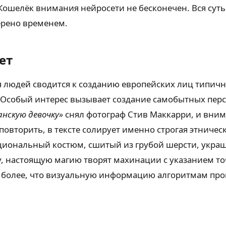
Кошелёк внимания нейросети не бесконечен. Вся суть 
верено временем.
ет
я людей сводится к созданию европейских лиц типич
 Особый интерес вызывает создание самобытных персо
анскую девочку»
снял фотограф Стив Маккарри, и вним
повторить, в тексте солирует именно строгая этниче
циональный костюм, сшитый из грубой шерсти, укра
у, настоящую магию творят махинации с указанием то
ем более, что визуальную информацию алгоритмам про