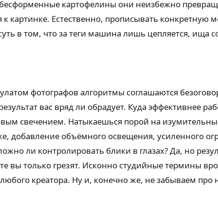
 в бесформенные картофелины они неизбежно превращ
 к картинке. Естественно, прописывать конкретную 
 суть в том, что за теги машина лишь цепляется, ища 
тулатом фотографов алгоритмы соглашаются безогово
результат вас вряд ли обрадует. Куда эффективнее ра
ровым свечением. Натыкаешься порой на изумительные
у же, добавление объёмного освещения, усиленного 
жно ли контролировать блики в глазах? Да, но резуль
ете вы только грезят. Исконно студийные термины вр
любого креатора. Ну и, конечно же, не забываем про