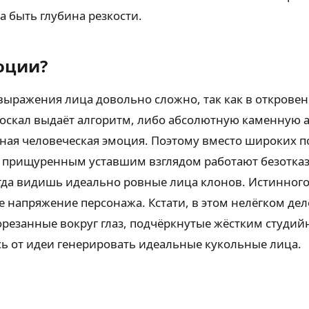
 быть глубина резкости.
оции?
 выражения лица довольно сложно, так как в откров
оскал выдаёт алгоритм, либо абсолютную каменную а
я человеческая эмоция. Поэтому вместо широких по
 прищуренным уставшим взглядом работают безотказ
да видишь идеально ровные лица клонов. Истинного 
ее напряжение персонажа. Кстати, в этом нелёгком де
езанные вокруг глаз, подчёркнутые жёстким студий
ь от идеи генерировать идеальные кукольные лица.