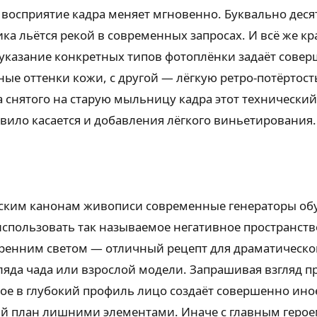
 восприятие кадра меняет мгновенно. Буквально дес
ка льётся рекой в современных запросах. И всё же к
 указание конкретных типов фотоплёнки задаёт сове
ые оттенки кожи, с другой — лёгкую ретро-потёртост
а снятого на старую мыльницу кадра этот технический
вило касается и добавления лёгкого виньетирования.
ческим канонам живописи современные генераторы обу
использовать так называемое негативное пространств
утренним светом — отличный рецепт для драматическо
ляда чада или взрослой модели. Запрашивая взгляд 
тое в глубокий профиль лицо создаёт совершенно ино
ий план лишними элементами. Иначе с главным герое