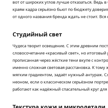
вот от широких углов лучше отказаться. Ведь
краям кадра серьёзно бьют по бюджету доверия
от одного названия бренда ждать не стоит. Вся
Студийный свет
Чудеса творит освещение. С этим древним пос
словосочетание «красивый свет», но итоговый 
прописанная через жёсткие тени вкупе с конт
именно сложная световая расстановка. К том
мягким градиентом, задаёт нужный антураж. Сло
неоном, если о классическом серьёзном портр
работают как надёжный спасательный круг для 
Текстура кожи и микродетали