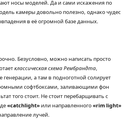
ают носы моделей. Да и сами искажения по
модель камеры довольно полезно, однако чудес
совпадения в её огромной базе данных.
рочно. Безусловно, можно написать просто
ботает
классическая схема Рембрандта
,
 генерации, а там в подноготной солирует
огромными софтбоксами, заливающими фон
тат того стоит. Не стоит перебарщивать с
оде
«catchlight»
или направленного
«rim light»
 направление лучей.