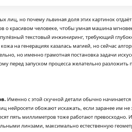
ых лиц, но почему львиная доля этих картинок отда
слов о красивом человеке, чтобы умная машина мгнове
пулёзный текстовый инжиниринг, требующий глубок
кожа на генерациях казалась магией, но сейчас алгор
льно, но именно грамотная постановка задачи искус
тому перед запуском процесса желательно разложить 
ов.
Именно с этой скучной детали обычно начинается
иц нейросети обожают искажать, если заранее им не з
есят пять миллиметров тоже работают превосходно. 
льными линзами, максимально естественную геометр