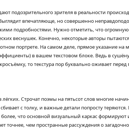
ают подозрительного зрителя в реальности происхо
Выглядит впечатляюще, но совершенно неправдоподобн
кими подробностями. Нужно отметить, что огромную 
еских веснушек. Конечно, некоторые авторы пытаютс
ротном портрете. На самом деле, прямое указание на 
коэффициенты) в вашем текстовом блоке. Ведь в суш
кросъёмку, то текстура пор буквально оживает перед 
 лёгких. Строчат поэмы на пятьсот слов многие начи
бивает с толку, и важные детали попросту теряются. 
м более, что основной визуальный каркас формируют
ет точнее, чем пространные рассуждения о загадочно