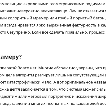
композицию акриловыми геометрическими подиумами.
 выглядит невероятно впечатляюще. Лучше отказаться
ный колоритный мрамор или грубый пористый бетон 
м всегда нравится ярко выраженная фактурность в ка
сто безупречно. Если всё сделать правильно, процесс
камеру?
парата? Вовсе нет. Многие абсолютно уверены, что п
мом деле алгоритм реагирует лишь на сопутствующий 
есёт катастрофически мало. А вот оригинальное назв
ожка дёгтя заключается в том, что система может сил
мидесятимиллиметровый портретник и искажения широ
 представлении многих неопытных пользователей до