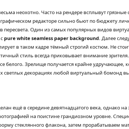
сьма неохотно. Часто на рендере всплывут грязные 
в графическом редакторе сильно бьют по бюджету лич
в пересвета. Один из самых популярных видов вирту
 с
pure white seamless paper background
. Далее сле
лирует в таком кадре тёмный строгий костюм. Не сто
ичный стиль всегда приковывает внимание зрителя. 
се белого. Зрелище получается крайне удручающее, к
ких светлых декорациях любой виртуальный бомонд в
н ещё в середине девятнадцатого века, однако на э
фотографией на поистине грандиозном уровне. Специ
орму стеклянного флакона, затем прорабатываем мат