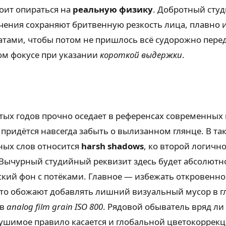
оит опираться на
реальную физику
. Добротный сту
начения сохраняют бритвенную резкость лица, плавно 
ми, чтобы потом не пришлось всё судорожно переде
ом фокусе при указании
короткой выдержки
.
стых годов прочно оседает в референсах современны
придётся навсегда забыть о вылизанном глянце. В та
ных слов относится
harsh shadows
, ко второй логич
 Вычурный студийный реквизит здесь будет абсолютн
ий фон с потёками. Главное — избежать откровенно
осто обожают добавлять лишний визуальный мусор в г
ав
analog film grain ISO 800
. Рядовой обыватель вряд ли
рушимое правило касается и глобальной цветокоррек