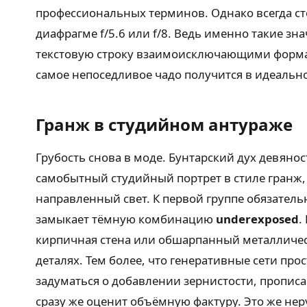
профессиональных терминов. Однако всегда ст
диафрагме f/5.6 или f/8. Ведь именно такие з
текстовую строку взаимоисключающими формата
самое непоседливое чадо получится в идеальн
Гранж в студийном антураже
Грубость снова в моде. Бунтарский дух девяно
самобытный студийный портрет в стиле гранж, 
направленный свет. К первой группе обязатель
замыкает тёмную комбинацию
underexposed
.
кирпичная стена или обшарпанный металлическ
деталях. Тем более, что генеративные сети пр
задуматься о добавлении зернистости, пропис
сразу же оценит объёмную фактуру. Это же не