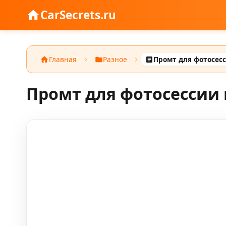
CarSecrets.ru
Главная
Разное
Промт для фотосес
Промт для фотосессии 