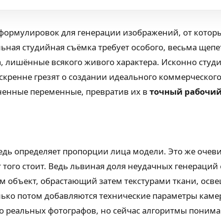
формулировок для генерации изображений, от которы
ная студийная съёмка требует особого, весьма щепе
а, лишённые всякого живого характера. Исконно сту
кренне грезят о создании идеального коммерческого 
ненные переменные, превратив их в
точный рабочий
едь определяет пропорции лица модели. Это же очев
т того стоит. Ведь львиная доля неудачных генераци
сам объект, обрастающий затем текстурами ткани, о
ко потом добавляются технические параметры камер
 реальных фотографов, но сейчас алгоритмы понимаю