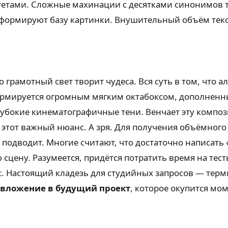
тетами. Сложные махинации с десятками синонимов то
и формируют базу картинки. Внушительный объём текст
о грамотный свет творит чудеса. Вся суть в том, что
формируется огромным мягким октабоксом, дополнен
бокие кинематографичные тени. Венчает эту композ
этот важный нюанс. А зря. Для получения объёмного
подводит. Многие считают, что достаточно написать 
цену. Разумеется, придётся потратить время на тес
с. Настоящий кладезь для студийных запросов — тер
 вложение в будущий проект
, которое окупится мо