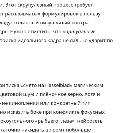
 Этот скрупулёзный процесс требует
 от расплывчатых формулировок в пользу
дадут отличный визуальный контраст с
дре. Нужно отметить, что
виртуальные
 поиска идеального кадра не сильно ударит по
риписка «снято на Hasselblad» магическим
цветовой шум и плёночное зерно. Хотя и
ание киноплёнки или конкретный тип
ьно исказить боке при конфликте фокусных
коугольного «рыбьего глаза», нейросеть
статочно накидать в промт побольше