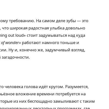
ому требованию. На самом деле зубы — это
, что широкая радостная улыбка довольно
ng out loud» стоит задумываться над куда
l of wonder»
работают намного тоньше и
и. Ну и, конечно же, задумчивый взгляд,
 загадочности.
о человека голова идёт кругом. Разумеется,
ерьёзное вложение времени потребуется на
которые из них беспощадно замыливают с таким
ализированных десктопных программах, где