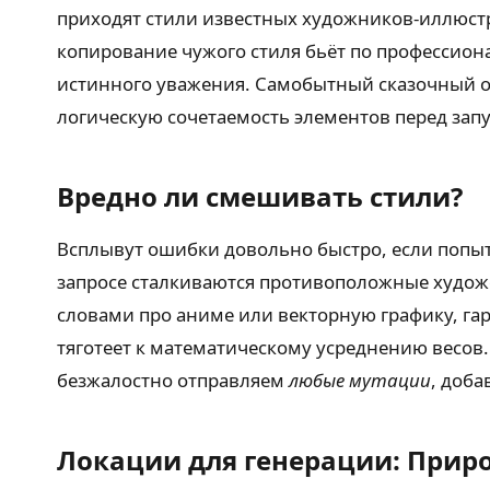
приходят стили известных художников-иллюстр
копирование чужого стиля бьёт по профессиона
истинного уважения. Самобытный сказочный об
логическую сочетаемость элементов перед зап
Вредно ли смешивать стили?
Всплывут ошибки довольно быстро, если попыт
запросе сталкиваются противоположные худож
словами про аниме или векторную графику, гар
тяготеет к математическому усреднению весов
безжалостно отправляем
любые мутации
, доб
Локации для генерации: Прир