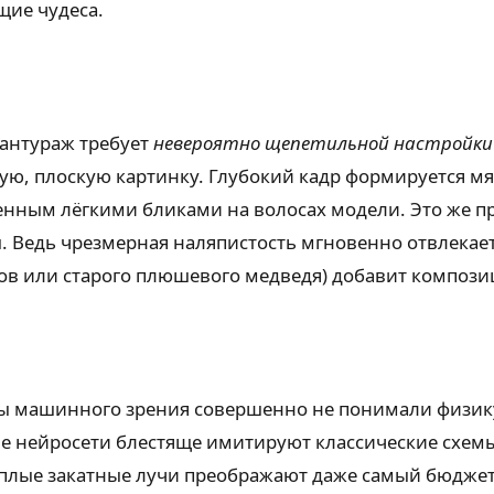
щие чудеса.
 антураж требует
невероятно щепетильной настройки
ылую, плоскую картинку. Глубокий кадр формируется 
ным лёгкими бликами на волосах модели. Это же пра
Ведь чрезмерная наляпистость мгновенно отвлекает
ов или старого плюшевого медведя) добавит композ
ы машинного зрения совершенно не понимали физику 
е нейросети блестяще имитируют классические схемы
Тёплые закатные лучи преображают даже самый бюдже