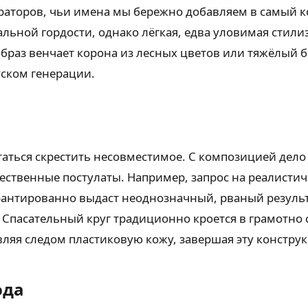
аторов, чьи имена мы бережно добавляем в самый к
льной гордости, однако лёгкая, едва уловимая стил
раз венчает корона из лесных цветов или тяжёлый б
уском генерации.
аться скрестить несовместимое. С композицией дело 
ественные постулаты. Например, запрос на реалист
антированно выдаст неоднозначный, рваный результа
. Спасательный круг традиционно кроется в грамотно
авляя следом пластиковую кожу, завершая эту констр
ода