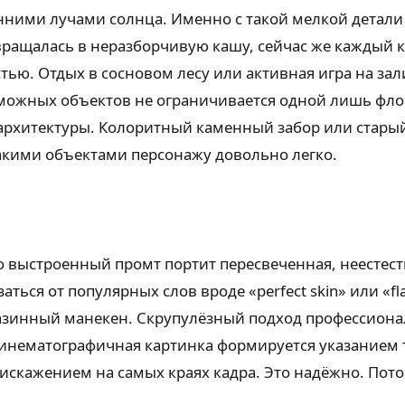
ними лучами солнца. Именно с такой мелкой детали 
евращалась в неразборчивую кашу, сейчас же каждый
тью. Отдых в сосновом лесу или активная игра на за
озможных объектов не ограничивается одной лишь фл
 архитектуры. Колоритный каменный забор или стары
такими объектами персонажу довольно легко.
 выстроенный промт портит пересвеченная, неестест
ться от популярных слов вроде «perfect skin» или «f
азинный манекен. Скрупулёзный подход профессионал
инематографичная картинка формируется указанием 
искажением на самых краях кадра. Это надёжно. Пото