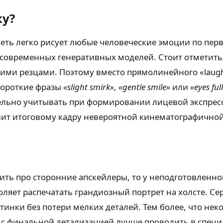
ку?
еть легко рисует любые человеческие эмоции по перв
 современных генеративных моделей. Стоит отметить
ими резцами. Поэтому вместо прямолинейного «laughi
Короткие фразы
«slight smirk»
,
«gentle smile»
или
«eyes ful
ельно учитывать при формировании лицевой экспресси
ит итоговому кадру невероятной кинематографичной
ть про сторонние апскейлеры, то у неподготовленног
оляет распечатать грандиозный портрет на холсте. С
тинки без потери мелких деталей. Тем более, что не
 с финальной детализацией лучше проводить в специ