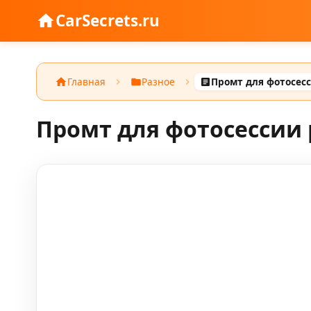
CarSecrets.ru
Главная
Разное
Промт для фотосес
Промт для фотосессии