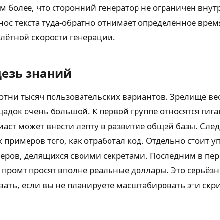
ем более, что сторонний генератор не ограничен вну
енос текста туда-обратно отнимает определённое вре
олётной скорости генерации.
дезь знаний
отни тысяч пользовательских вариантов. Зрелище вес
адок очень большой. К первой группе относятся гиг
зиаст может внести лепту в развитие общей базы. С
примеров того, как отработал код. Отдельно стоит 
неров, делящихся своими секретами. Последним в пе
 промт просят вполне реальные доллары. Это серьёз
ать, если вы не планируете масштабировать эти скр