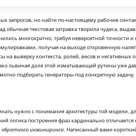
вых запросов, но найти по-настоящему рабочие синт
зад обычная текстовая затравка творила чудеса, выда
жнились многократно, требуя невероятной точности 
рмулировками, получая на выходе откровенную наляп
ы на выверку контекста, ролей, весов и негативных 
ако львиная доля этой изматывающей рутины уже да
амотно подбирать генераторы под конкретную задачу.
нать нужно с понимания архитектуры той модели, дл
ений логика построения фраз кардинально отличается
й
обратного инжиниринга
. Написанный вами коротки