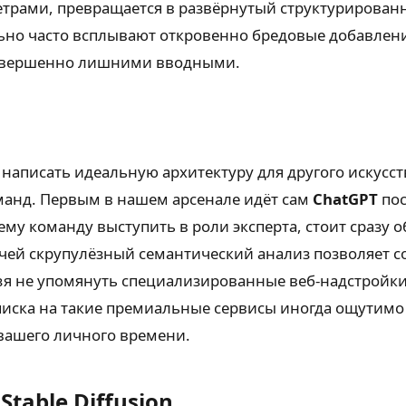
рами, превращается в развёрнутый структурированный
ьно часто всплывают откровенно бредовые добавлени
 совершенно лишними вводными.
написать идеальную архитектуру для другого искусств
манд. Первым в нашем арсенале идёт сам
ChatGPT
пос
ему команду выступить в роли эксперта, стоит сразу 
 чей скрупулёзный семантический анализ позволяет с
ьзя не упомянуть специализированные веб-надстройк
иска на такие премиальные сервисы иногда ощутимо 
 вашего личного времени.
table Diffusion