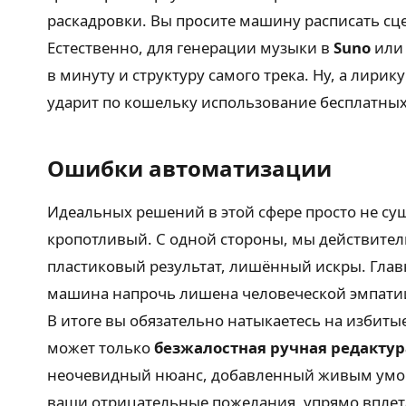
раскадровки. Вы просите машину расписать сце
Естественно, для генерации музыки в
Suno
ил
в минуту и структуру самого трека. Ну, а лири
ударит по кошельку использование бесплатны
Ошибки автоматизации
Идеальных решений в этой сфере просто не су
кропотливый. С одной стороны, мы действите
пластиковый результат, лишённый искры. Глав
машина напрочь лишена человеческой эмпатии.
В итоге вы обязательно натыкаетесь на избиты
может только
безжалостная ручная редактур
неочевидный нюанс, добавленный живым умом,
ваши отрицательные пожелания, упрямо вплетая