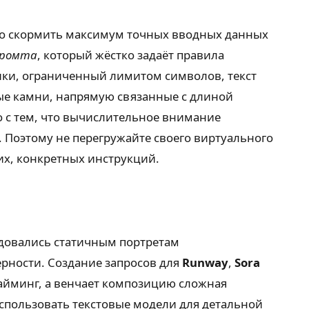
жно скормить максимум точных вводных данных
промта
, который жёстко задаёт правила
ки, ограниченный лимитом символов, текст
ные камни, напрямую связанные с длиной
о с тем, что вычислительное внимание
 Поэтому не перегружайте своего виртуального
их, конкретных инструкций.
адовались статичным портретам
рности. Создание запросов для
Runway
,
Sora
тайминг, а венчает композицию сложная
использовать текстовые модели для детальной