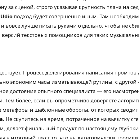
ну за сценой, строго указывая крупность плана на се
и
Udio
подход будет совершенно иным. Там необходимо 
ку и вовсе лучше писать руками отдельно, чтобы не сб
х версий текстовых помощников для таких музыкальн
ществует. Процесс делегирования написания промтов 
льно экономим часы изматывающей рутины, с другой
ное достояние опытного специалиста — его насмотре
 Тем более, если вы опрометчиво доверяете алгори
е метафоры и шаблонные обороты, от которых сводит 
а
. Не скупитесь на время, потраченное на вычитку с
 делает финальный продукт по-настоящему глубоким.
 в итоговый текст то, что вы категорически просили 