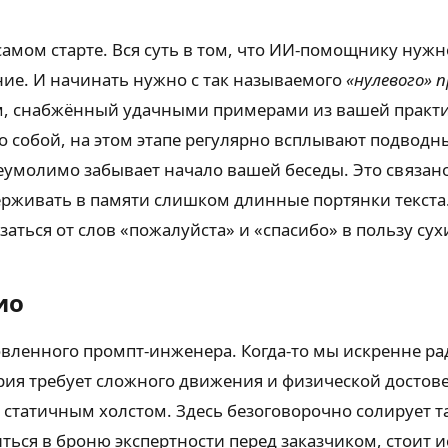
 самом старте. Вся суть в том, что ИИ-помощнику ну
ание. И начинать нужно с так называемого
«нулевого» 
м, снабжённый удачными примерами из вашей практи
о собой, на этом этапе регулярно всплывают подвод
неумолимо забывает начало вашей беседы. Это связан
ерживать в памяти слишком длинные портянки текста.
ться от слов «пожалуйста» и «спасибо» в пользу сух
ио
овленного промпт-инженера. Когда-то мы искренне р
ия требует сложного движения и физической достове
 статичным холстом. Здесь безоговорочно солирует 
ться в броню экспертности перед заказчиком, стоит 