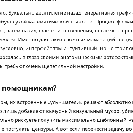
ало. Буквально десятилетие назад генеративная график
бует сухой математической точности. Процесс форми
кт, затем накидываете тип освещения, после чего пр
ижком. Именно для таких сложных махинаций специал
езусловно, интерфейс там интуитивный. Но не стоит
бросалась в глаза своими анатомическими артефактам
ты требуют очень щепетильной настройки.
м помощникам?
орм, их встроенные «улучшатели» решают абсолютно 
то лишь добавляют вычурный визуальный мусор, убива
сильно рискуете получить максимально шаблонный,
«
ые постулаты цензуры. А вот если перенести задачу 