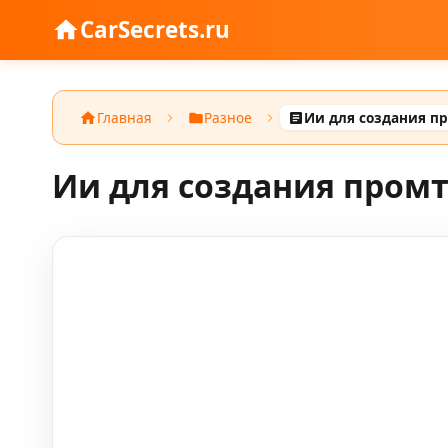
CarSecrets.ru
Главная
Разное
Ии для создания п
Ии для создания пром