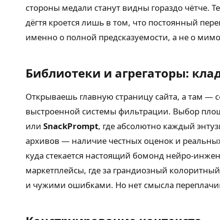
стороны медали станут видны гораздо чётче. Т
дёгтя кроется лишь в том, что постоянный пер
именно о полной предсказуемости, а не о мим
Библиотеки и агрегаторы: кла
Открываешь главную страницу сайта, а там — с
выстроенной системы фильтрации. Выбор площ
или
SnackPrompt
, где абсолютно каждый энту
архивов — наличие честных оценок и реальных 
куда стекается настоящий бомонд нейро-инже
маркетплейсы, где за грандиозный колоритный
и чужими ошибками. Но нет смысла переплачив