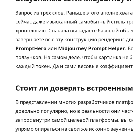
Запрос из трёх слов. Раньше этого вполне хват
сейчас даже изысканный самобытный стиль тре
хронологию. Сначала вы задаёте базовый объе
завершаете всю эту конструкцию рендеринг-дв
PromptHero
или
Midjourney Prompt Helper
. Б
ползунков. На самом деле, чтобы картинка не 
каждый токен. Да и сами весовые коэффициен
Стоит ли доверять встроенны
В представлении многих разработчиков платф
довольно популярно, но в реальности они час
запрос внутри самой целевой платформы, вы 
упрямо опираться на свои же исконно заученн