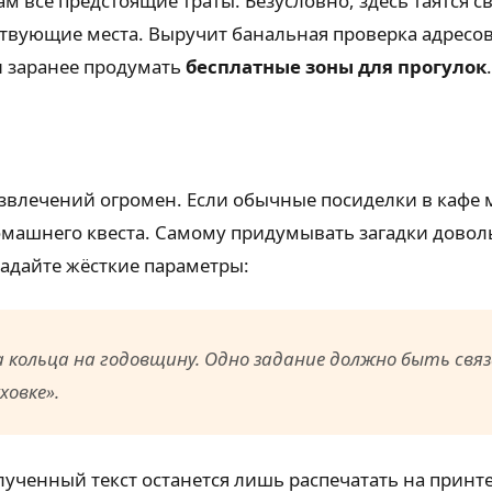
ам все предстоящие траты. Безусловно, здесь таятся 
ствующие места. Выручит банальная проверка адресов
ли заранее продумать
бесплатные зоны для прогулок
.
звлечений огромен. Если обычные посиделки в кафе 
омашнего квеста. Самому придумывать загадки довол
адайте жёсткие параметры:
 кольца на годовщину. Одно задание должно быть связа
ховке»
.
ученный текст останется лишь распечатать на принте