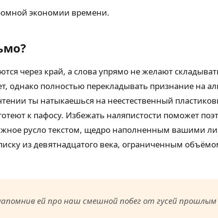
громной экономии времени.
ьмо?
ьются через край, а слова упрямо не желают складыва
нет, однако полностью перекладывать признание на а
чтении ты натыкаешься на неестественный пластиковый
тяготеют к пафосу. Избежать наляпистости поможет по
 нужное русло текстом, щедро наполненным вашими
иску из девятнадцатого века, ограниченным объёмом
напомнив ей про наш смешной побег от гусей прошлым