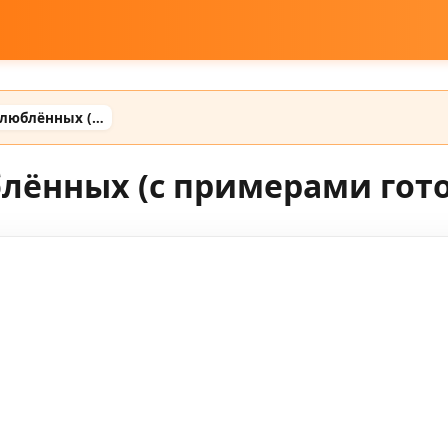
Промт для ии для влюблённых (с примерами готовых промтов)
блённых (с примерами гот