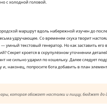
но с холодной головой.
ородской маршрут вдоль набережной изучен до посл
есьма удручающее. Со временем скука творит настоящ
ь — умный текстовый генератор. Но как заставить его 
? Секрет кроется в скрупулёзном уточнении детале
т не сильно ударил по кошельку. Далее следует под
у и, наконец, попросите бота добавить в план элеме
пары, которая обожает настолки и пиццу, бюджет до 