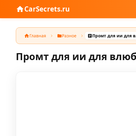
CarSecrets.ru
Главная
Разное
Промт для ии для влю