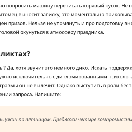
жно попросить машину переписать корявый кусок. Не
питомец выносит записку, это моментально приковыва
деи призов. Нельзя не упомянуть и про подготовку в
головой окунуться в атмосферу праздника.
фликтах?
 Да, хотя звучит это немного дико. Искать поддерж
нужно исключительно с дипломированными психологам
е травмы он не вылечит. Однако выступить в роли бес
ении запроса. Напишите:
ить ужин по пятницам. Предложи четыре компромиссны