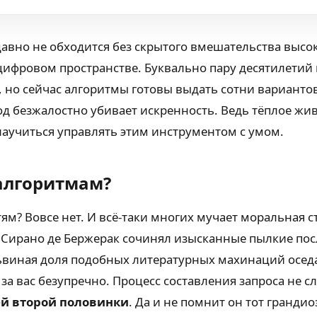
вно не обходится без скрытого вмешательства высоки
цифровом пространстве. Буквально пару десятилетий
но сейчас алгоритмы готовы выдать сотни вариантов 
д безжалостно убивает искренность. Ведь тёплое ж
научиться управлять этим инструментом с умом.
 алгоритмам?
ям? Вовсе нет. И всё-таки многих мучает моральная с
Сирано де Бержерак сочинял изысканные пылкие посл
ьвиная доля подобных литературных махинаций оседае
ё за вас безупречно. Процесс составления запроса н
ей второй половинки
. Да и не помнит он тот гранд