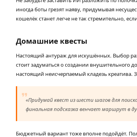
Не забудьте заставить ИИ разложить по полочк
иногда боты грезят наяву, придумывая несуще
кошелёк станет легче не так стремительно, ес
Домашние квесты
Настоящий антураж для искушённых. Выбор ра
стоит задуматься о создании внушительного д
настоящий неисчерпаемый кладезь креатива. З
«Придумай квест из шести шагов для поиска
финальная подсказка венчает маршрут в ду
Бюджетный вариант тоже вполне подойдёт. Пол