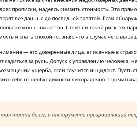
ес прописки, надеясь снизить стоимость. Это прямой
ерят все данные до последней запятой. Если обнаруж
попытке мошенничества. Стоит ли такой риск тех пар
ость и спать спокойно, зная, что в случае чего вы з
нимание — это доверенные лица, вписанные в страховк
ет садиться за руль. Допуск к управлению человека, н
возмещении ущерба, если случится инцидент. Пусть с
авите себя от необходимости лихорадочно подсчитыв
стая трата денег, а инструмент, превращающий непр