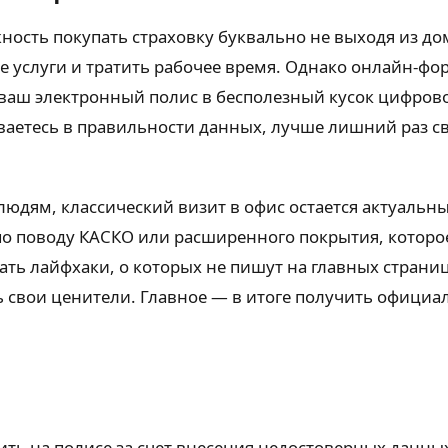
ость покупать страховку буквально не выходя из дом
 услуги и тратить рабочее время. Однако онлайн-фор
ваш электронный полис в бесполезный кусок цифровог
аетесь в правильности данных, лучше лишний раз св
людям, классический визит в офис остается актуальн
по поводу КАСКО или расширенного покрытия, котор
ать лайфхаки, о которых не пишут на главных страница
ть свои ценители. Главное — в итоге получить официа
ть на полисе за счет внесения недостоверных данны