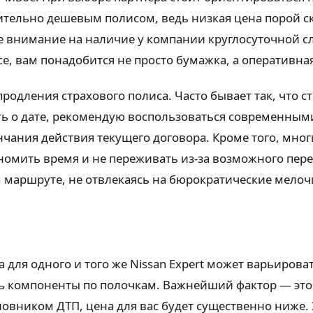
рительно дешевым полисом, ведь низкая цена порой с
е внимание на наличие у компании круглосуточной с
ссе, вам понадобится не просто бумажка, а оперативн
родления страхового полиса. Часто бывает так, что 
быть о дате, рекомендую воспользоваться современн
ончания действия текущего договора. Кроме того, мно
ономить время и не переживать из-за возможного пер
м маршруте, не отвлекаясь на бюрократические мелоч
для одного и того же Nissan Expert может варьироват
ть компоненты по полочкам. Важнейший фактор — это
новником ДТП, цена для вас будет существенно ниже. 