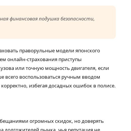
ная финансовая подушка безопасности,
раховать праворульные модели японского
стем онлайн-страхования приступы
кузова или точную мощность двигателя, если
ше всего воспользоваться ручным вводом
 корректно, избегая досадных ошибок в полисе.
обещаниями огромных скидок, но доверять
а долгожителей рынка, чья репутация не